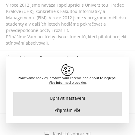
V roce 2012 jsme navázali spolupráci s Univerzitou Hradec
Králové (UHK), konkrétně s Fakultou Informatiky a
Managementu (FIM). V roce 2012 jsme v programu měli dva
studenty a v dalších letech hodláme pokračovat a
pravděpodobně počty i rozšířit.
Přinášíme Vám postřehy dvou studentů, kteří pilotní projekt
stínování absolvovali.
Žatecký stroj času - moderní expozice
Abyste viděli, co konkrétně se skrývá za naším projektem
'Moderní expozice', připravili jsme pro Vás pár slov o
Používáme cookies, protože vám chceme nabídnout to nejlepší.
konkrétním projektu. Od poloviny roku 2012 vznikal projekt
Více informací o cookies
nové stálé výstavy v Regionálním muzeu K. A. Polánka v
Žatci. Cílem bylo využít moderních technologií a vtáhnout
Upravit nastavení
návštěvníka do dění tak, aby se cítil obohacen nejen
Nezbytné
informačně, ale také si odnesl silný zážitek.
VŽDY AKTIVNÍ
Přijímám vše
Pro klíčové funkce webových stránek jako je zabezpečení,
správa sítě, přístupnost a základní statistiky o návštěvnících.
Funkční a preferenční
Klasické zobrazení
S tímto nastavením je stránka výkonnější a osobnější, protože