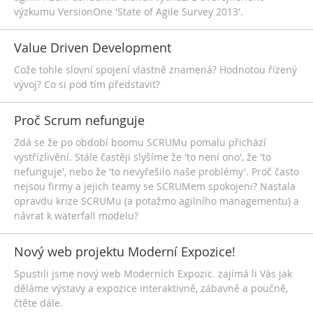
výzkumu VersionOne 'State of Agile Survey 2013'.
Value Driven Development
Cože tohle slovní spojení vlastně znamená? Hodnotou řízený
vývoj? Co si pod tím představit?
Proč Scrum nefunguje
Zdá se že po období boomu SCRUMu pomalu přichází
vystřízlivění. Stále častěji slyšíme že 'to není ono', že 'to
nefunguje', nebo že 'to nevyřešilo naše problémy'. Proč často
nejsou firmy a jejich teamy se SCRUMem spokojeni? Nastala
opravdu krize SCRUMu (a potažmo agilního managementu) a
návrat k waterfall modelu?
Nový web projektu Moderní Expozice!
Spustili jsme nový web Moderních Expozic. zajímá li Vás jak
děláme výstavy a expozice interaktivně, zábavně a poučně,
čtěte dále.