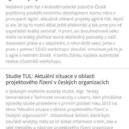
Nedávno jsem byl v královéhradecké pobočce České
pojišťovny povědět místnímu development teamu něco o
principech 'agile'. Aktuálně některé projekty agilně řídí. Myslí
si ale, že by to mohli dělat ještě efektivněji a tak jsme pro ně
uspořádali krátký seminář. V první, asi dvouhodinové sekci
došlo na krátký přehled teorie okořeněný poznatky z naší
dosavadní praxe a v odpolední, o něco delší sekci, jsme v
praxi s pomocí 'LEGO workshopu' zkoušeli simulovat jak to je
s agile v reálném životě. V tomto článku najdete autentické
reakce účastníků workshopu.
Studie TUL: Aktuální situace v oblasti
projektového řízení v českých organizacích
S laskavým svolením autorky studie, Mgr. Terezy
Semerádové z Technické univerzity v Liberci, Vám přinášíme
výsledky studie provedené v prvním pololetí roku 2015 na
téma "Aktuální situace v oblasti projektového řízení v
českých organizacích". Dotazníkové šetření, které bylo
součástí analýzy, mělo za cíl získat informace o tom, zda a
jaké metodiky a nástroje projektového řízení organizace