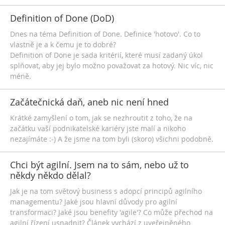
Definition of Done (DoD)
Dnes na téma Definition of Done. Definice 'hotovo'. Co to
vlastně je a k čemu je to dobré?
Definition of Done je sada kritérií, které musí zadaný úkol
splňovat, aby jej bylo možno považovat za hotový. Nic víc, nic
méně.
Začátečnická daň, aneb nic není hned
Krátké zamyšlení o tom, jak se nezhroutit z toho, že na
začátku vaší podnikatelské kariéry jste malí a nikoho
nezajímáte :-) A že jsme na tom byli (skoro) všichni podobně.
Chci být agilní. Jsem na to sám, nebo už to
někdy někdo dělal?
Jak je na tom světový business s adopcí principů agilního
managementu? Jaké jsou hlavní důvody pro agilní
transformaci? Jaké jsou benefity 'agile'? Co může přechod na
agilní řízení usnadnit? Článek vychází z uveřejněného