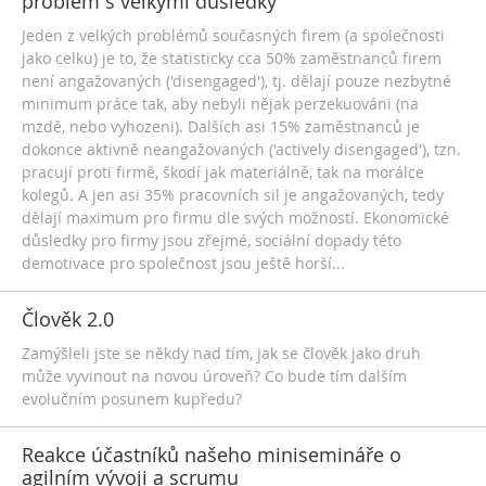
problém s velkými důsledky
Jeden z velkých problémů současných firem (a společnosti
jako celku) je to, že statisticky cca 50% zaměstnanců firem
není angažovaných ('disengaged'), tj. dělají pouze nezbytné
minimum práce tak, aby nebyli nějak perzekuováni (na
mzdě, nebo vyhozeni). Dalších asi 15% zaměstnanců je
dokonce aktivně neangažovaných ('actively disengaged'), tzn.
pracují proti firmě, škodí jak materiálně, tak na morálce
kolegů. A jen asi 35% pracovních sil je angažovaných, tedy
dělají maximum pro firmu dle svých možností. Ekonomické
důsledky pro firmy jsou zřejmé, sociální dopady této
demotivace pro společnost jsou ještě horší...
Člověk 2.0
Zamýšleli jste se někdy nad tím, jak se člověk jako druh
může vyvinout na novou úroveň? Co bude tím dalším
evolučním posunem kupředu?
Reakce účastníků našeho minisemináře o
agilním vývoji a scrumu