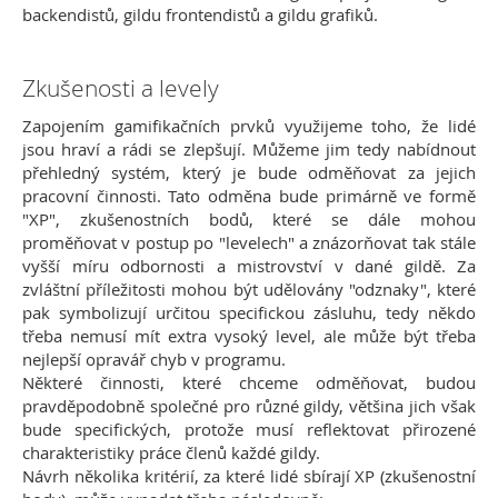
backendistů, gildu frontendistů a gildu grafiků.
Zkušenosti a levely
Zapojením gamifikačních prvků využijeme toho, že lidé
jsou hraví a rádi se zlepšují. Můžeme jim tedy nabídnout
přehledný systém, který je bude odměňovat za jejich
pracovní činnosti. Tato odměna bude primárně ve formě
"XP", zkušenostních bodů, které se dále mohou
proměňovat v postup po "levelech" a znázorňovat tak stále
vyšší míru odbornosti a mistrovství v dané gildě. Za
zvláštní příležitosti mohou být udělovány "odznaky", které
pak symbolizují určitou specifickou zásluhu, tedy někdo
třeba nemusí mít extra vysoký level, ale může být třeba
nejlepší opravář chyb v programu.
Některé činnosti, které chceme odměňovat, budou
pravděpodobně společné pro různé gildy, většina jich však
bude specifických, protože musí reflektovat přirozené
charakteristiky práce členů každé gildy.
Návrh několika kritérií, za které lidé sbírají XP (zkušenostní