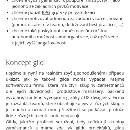
chceme využít gamifikaci k podpoře "mistrovství" jako
jednoho ze základních prvků motivace
chceme použít
RPG
prvky při gamifikaci
chceme motivovat odměnou za žádoucí vzorce chování
(pomoc ostatním v teamu, dodržování best practices, ...)
chceme také poskytnout zaměstnancům určitou
autonomii a možnost samoorganizace, což opět vede
k jejich vyšší angažovanosti
Koncept gild
Pojďme si nyní na reálném (byť zjednodušeném) případu
ukázat, jak by taková gilda mohla vypadat. Mějme
softwarovou firmu, která má čtyři skupiny zaměstnanců
dle jejich dovedností: produktové manažery, backend
vývojáře, frontend vývojáře a grafiky / UX designéry. Firma
je rozsáhlá; teamů, které obsahují kolegy z různých skupin
je mnoho a nemají moc příležitostí se potkávat, protože
lidé z různých teamů spolu nepracují.
Gildy, jakožto profesní sdružení, tedy reflektují skupiny
zaměstnanců a máme zde tak gildu projekťáků, gildu