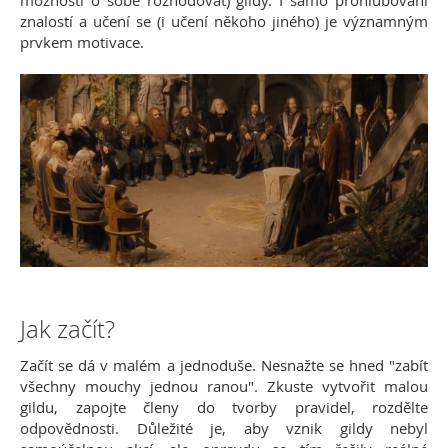
možnosti o sobě rozhodovat) gildy. I samo prohlubování
znalostí a učení se (i učení někoho jiného) je významným
prvkem motivace.
Jak začít?
Začít se dá v malém a jednoduše. Nesnažte se hned "zabít
všechny mouchy jednou ranou". Zkuste vytvořit malou
gildu, zapojte členy do tvorby pravidel, rozdělte
odpovědnosti. Důležité je, aby vznik gildy nebyl