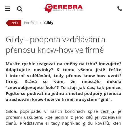
Portfolio
Gildy
ZPĚT
Gildy - podpora vzdělávání a
přenosu know-how ve firmě
Musíte rychle reagovat na změny na trhu? Inovujete?
Adaptujete novinky? K tomu všemu jistě řešíte
i interní vzdělávání, tedy přenos know-how uvnitř
firmy. Stává se vám, že neustále dokola
"znovuobjevujete kolo"? To stojí jak čas, tak peníze.
Pojďte se podívat na jednu z metod podpory přenosu
a zachování know-how ve firmě, na systém "gild".
Gilda, popřípadě, v našich končinách spíše
cech
, je
profesní uskupení, kde jedním z jeho cílů je vzdělávání
členů. Představme si tedy například gildu kovářů, kteří