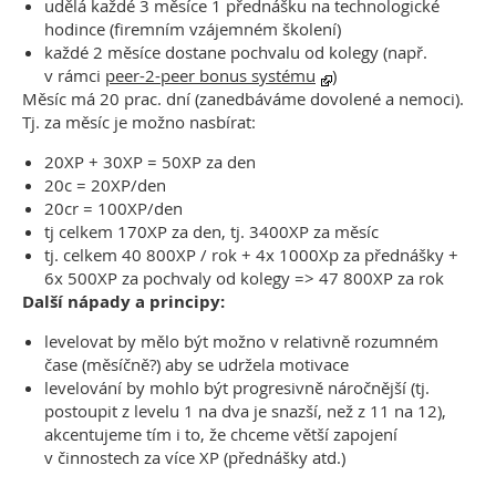
udělá každé 3 měsíce 1 přednášku na technologické
hodince (firemním vzájemném školení)
každé 2 měsíce dostane pochvalu od kolegy (např.
v rámci
peer-2-peer bonus systému
)
Měsíc má 20 prac. dní (zanedbáváme dovolené a nemoci).
Tj. za měsíc je možno nasbírat:
20XP + 30XP = 50XP za den
20c = 20XP/den
20cr = 100XP/den
tj celkem 170XP za den, tj. 3400XP za měsíc
tj. celkem 40 800XP / rok + 4x 1000Xp za přednášky +
6x 500XP za pochvaly od kolegy => 47 800XP za rok
Další nápady a principy:
levelovat by mělo být možno v relativně rozumném
čase (měsíčně?) aby se udržela motivace
levelování by mohlo být progresivně náročnější (tj.
postoupit z levelu 1 na dva je snazší, než z 11 na 12),
akcentujeme tím i to, že chceme větší zapojení
v činnostech za více XP (přednášky atd.)