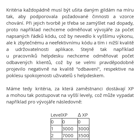
Kritéria každopádně musí být ušita daným gildám na míru
tak, aby podporovala požadované činnosti a vzorce
chování. Při jejich tvorbě je třeba se zamýšlet nad dopady,
proto například nechceme odměňovat vývojáře za počet
napsaných řádků kódu, což by nevedlo k vyššímu výkonu,
ale k zbytečnému a neefektivnímu kódu a tím i nižší kvalitě
a udržovatelnosti aplikace. Stejně tak například
u pracovníků helpdesku nechceme odměňovat počet
odbavených klientů, což by se velmi pravděpodobně
projevilo negativně na kvalitě "odbavení", respektive na
poklesu spokojenosti uživatelů s helpdeskem.
Máme tedy kritéria, za která zaměstnanci dostávají XP
a mohou tak postupovat na vyšší levely, což může vypadat
například pro vývojáře následovně:
Level
XP
Δ XP
0
0
0
1
3000
3000
2
7000
3500