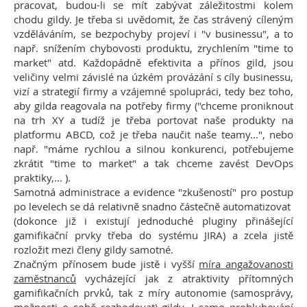
pracovat, budou-li se mít zabývat záležitostmi kolem
chodu gildy. Je třeba si uvědomit, že čas strávený cíleným
vzděláváním, se bezpochyby projeví i "v businessu", a to
např. snížením chybovosti produktu, zrychlením "time to
market" atd. Každopádně efektivita a přínos gild, jsou
veličiny velmi závislé na úzkém provázání s cíly businessu,
vizí a strategií firmy a vzájemné spolupráci, tedy bez toho,
aby gilda reagovala na potřeby firmy ("chceme proniknout
na trh XY a tudíž je třeba portovat naše produkty na
platformu ABCD, což je třeba naučit naše teamy...", nebo
např. "máme rychlou a silnou konkurenci, potřebujeme
zkrátit "time to market" a tak chceme zavést DevOps
praktiky,... ).
Samotná administrace a evidence "zkušeností" pro postup
po levelech se dá relativně snadno částečně automatizovat
(dokonce již i existují jednoduché pluginy přinášející
gamifikační prvky třeba do systému JIRA) a zcela jistě
rozložit mezi členy gildy samotné.
Značným přínosem bude jistě i vyšší
míra angažovanosti
zaměstnanců
vycházející jak z atraktivity přítomných
gamifikačních prvků, tak z míry autonomie (samosprávy,