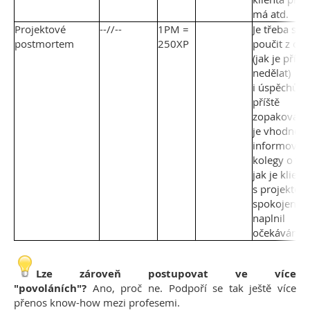
má atd.
Projektové
--//--
1PM =
Je třeba se
postmortem
250XP
poučit z ch
(jak je příště
nedělat)
i úspěchů (j
příště
zopakovat).
je vhodné
informovat
kolegy o to
jak je klient
s projektem
spokojen, z
naplnil
očekávání a
Lze zároveň postupovat ve více
"povoláních"?
Ano, proč ne. Podpoří se tak ještě více
přenos know-how mezi profesemi.