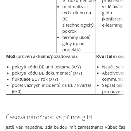
dokumentace
prostředků
minimalizaci
vzdělávání pr
tech. dluhu na
gildu
BE
(konference,
a technologický
e-learning, ...)
pokrok
termíny úkolů
gildy (tj. ne
projektů)
MoS
(úroveň aktuální/požadovaná):
Kvartální osobn
pokrytí kódu BE unit testama (X/Y)
Naučit se tech
pokrytí kódu BE dokumentací (X/Y)
Absolvovat ku
fluktuace BE / rok (X/Y)
communicati
počet vážných incidentů na BE / kvartál
Sepsat osnov
(0/0)
pro nové kole
Časová náročnost vs přínos gild
Jistě vás napadne, zda budou mít zaměstnanci vůbec čas