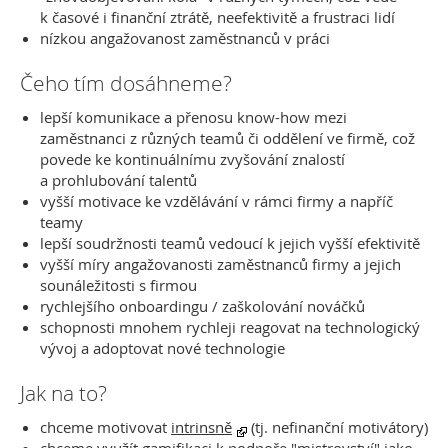
k časové i finanční ztrátě, neefektivitě a frustraci lidí
nízkou angažovanost zaměstnanců v práci
Čeho tím dosáhneme?
lepší komunikace a přenosu know-how mezi
zaměstnanci z různých teamů či oddělení ve firmě, což
povede ke kontinuálnímu zvyšování znalostí
a prohlubování talentů
vyšší motivace ke vzdělávání v rámci firmy a napříč
teamy
lepší soudržnosti teamů vedoucí k jejich vyšší efektivitě
vyšší míry angažovanosti zaměstnanců firmy a jejich
sounáležitosti s firmou
rychlejšího onboardingu / zaškolování nováčků
schopnosti mnohem rychleji reagovat na technologický
vývoj a adoptovat nové technologie
Jak na to?
chceme motivovat
intrinsně
(tj. nefinanční motivátory)