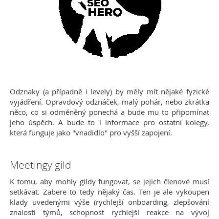
Odznaky (a případně i levely) by měly mít nějaké fyzické
vyjádření. Opravdový odznáček, malý pohár, nebo zkrátka
něco, co si odměněný ponechá a bude mu to připomínat
jeho úspěch. A bude to i informace pro ostatní kolegy,
která funguje jako "vnadidlo" pro vyšší zapojení.
Meetingy gild
K tomu, aby mohly gildy fungovat, se jejich členové musí
setkávat. Zabere to tedy nějaký čas. Ten je ale vykoupen
klady uvedenými výše (rychlejší onboarding, zlepšování
znalostí týmů, schopnost rychlejší reakce na vývoj