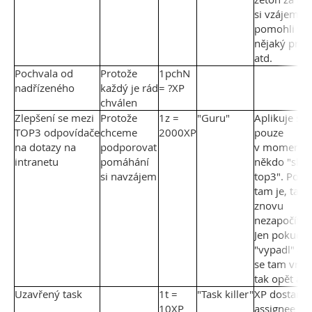
si vzájemně
pomohli vyř
nějaký pro
atd.
Pochvala od
Protože
1pchN
nadřízeného
každý je rád
= ?XP
chválen
Zlepšení se mezi
Protože
1z =
"Guru"
Aplikuje se
TOP3 odpovídače
chceme
2000XP
pouze
na dotazy na
podporovat
v momentě
intranetu
pomáhání
někdo "skoč
si navzájem
top3". Poku
tam je, tak 
znovu
nezapočítáv
Jen pokud b
"vypadl" a 
se tam vrátil
tak opět an
Uzavřený task
1t =
"Task killer"
XP dostane
10XP
assignee