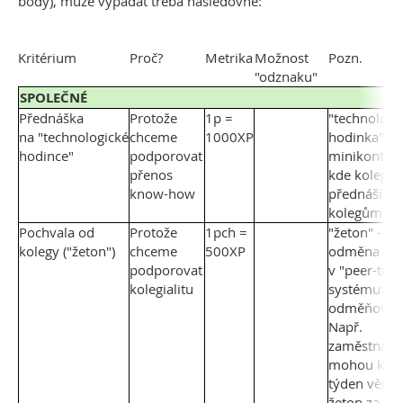
body), může vypadat třeba následovně:
Kritérium
Proč?
Metrika
Možnost
Pozn.
"odznaku"
SPOLEČNÉ
Přednáška
Protože
1p =
"technologi
na "technologické
chceme
1000XP
hodinka" je
hodince"
podporovat
minikonfere
přenos
kde kolego
know-how
přednáší
kolegům
Pochvala od
Protože
1pch =
"žeton" -
kolegy ("žeton")
chceme
500XP
odměna
podporovat
v "peer-to-
kolegialitu
systému
odměňování
Např.
zaměstnanci
mohou kaž
týden věnov
žeton za to,