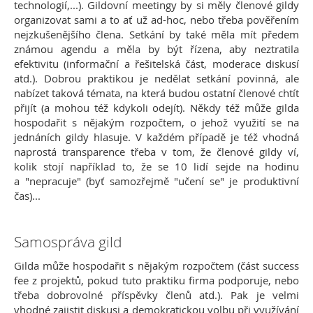
technologií,...). Gildovní meetingy by si měly členové gildy
organizovat sami a to ať už ad-hoc, nebo třeba pověřením
nejzkušenějšího člena. Setkání by také měla mít předem
známou agendu a měla by být řízena, aby neztratila
efektivitu (informační a řešitelská část, moderace diskusí
atd.). Dobrou praktikou je nedělat setkání povinná, ale
nabízet taková témata, na která budou ostatní členové chtít
přijít (a mohou též kdykoli odejít). Někdy též může gilda
hospodařit s nějakým rozpočtem, o jehož využití se na
jednáních gildy hlasuje. V každém případě je též vhodná
naprostá transparence třeba v tom, že členové gildy ví,
kolik stojí například to, že se 10 lidí sejde na hodinu
a "nepracuje" (byť samozřejmě "učení se" je produktivní
čas)...
Samospráva gild
Gilda může hospodařit s nějakým rozpočtem (část success
fee z projektů, pokud tuto praktiku firma podporuje, nebo
třeba dobrovolné příspěvky členů atd.). Pak je velmi
vhodné zajistit diskusi a demokratickou volbu při využívání