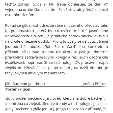
těchto zdrojů. Gilda si tak třeba odhlasuje, že člen XY
vyjede na drahé školení s tím, že až se vrátí, předá znalosti
ostatním členům.
Pokud se gilda rozhodne, že chce mít čelního představitele,
tj. "guildmastera", který by pak ovšem měl mít jasně dané
odpovědnosti a ručení, je praktické demokraticky jej zvolit
na určité omezené období. Pro tyto účely se dá využít třeba
jednoduchá tabulka "Job Score Card" (na konkrétním
příkladu níže). Nad stejnou tabulkou se pak guildmaster
pravidelně setkává se svými kolegy a řeší jejich osobní cíle
(vzdělávací, např. naučit se technologii XY, pracovní, např.
zlepšit dodržování dev. patterns atd.) na další období. Je
tedy jakýmsi liniovým manažerem.
JSC: Backend guildmaster
Jméno Příjmení
Poslání / účel:
Guildmaster backendu je člověk, který zná dobře backend a zá
je potřeba co zlepšit. Sleduje trendy a technologie. Je ale té
gildy Backendu (dále jen BE), je "go-to" osoba v případě, že si