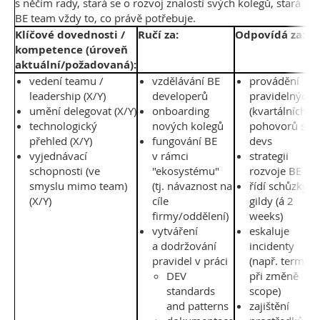
s něčím rady, stará se o rozvoj znalostí svých kolegů, stará se 
BE team vždy to, co právě potřebuje.
Klíčové dovednosti /
Ručí za:
Odpovídá za:
kompetence (úroveň
aktuální/požadovaná):
vedení teamu /
vzdělávání BE
provádění
leadership (X/Y)
developerů
pravidelných
umění delegovat (X/Y)
onboarding
(kvartálních)
technologický
nových kolegů
pohovorů s B
přehled (X/Y)
fungování BE
devs
vyjednávací
v rámci
strategii
schopnosti (ve
"ekosystému"
rozvoje BE
smyslu mimo team)
(tj. návaznost na
řídí schůzky
(X/Y)
cíle
gildy (á 2
firmy/oddělení)
weeks)
vytváření
eskaluje
a dodržování
incidenty
pravidel v práci
(např. termíny
DEV
při změně
standards
scope)
and patterns
zajištění