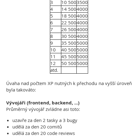
3
10 500
3500
4
14 500
4000
5
18 500
4000
6
22 500
4000
7
26 500
4000
8
30 500
4000
9
35 500
5000
10
40 500
5000
11
45 500
5000
12
50 500
5000
atd.
Úvaha nad počtem XP nutných k přechodu na vyšší úroveň
byla takováto:
Vývojáři (frontend, backend, ...)
Průměrný vývojář zvládne asi toto:
uzavře za den 2 tasky a 3 bugy
udělá za den 20 comitů
udělá za den 20 code reviews