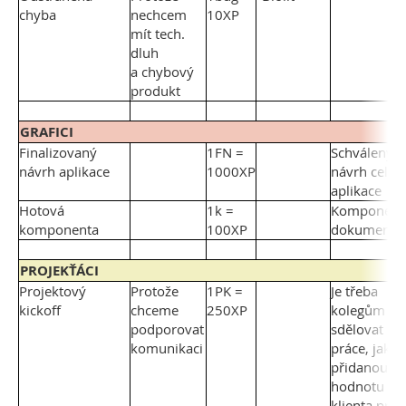
chyba
nechcem
10XP
mít tech.
dluh
a chybový
produkt
GRAFICI
Finalizovaný
1FN =
Schválený
návrh aplikace
1000XP
návrh celé
aplikace
Hotová
1k =
Komponenta
komponenta
100XP
dokumenta
PROJEKŤÁCI
Projektový
Protože
1PK =
Je třeba
kickoff
chceme
250XP
kolegům
podporovat
sdělovat sm
komunikaci
práce, jako
přidanou
hodnotu pr
klienta proj