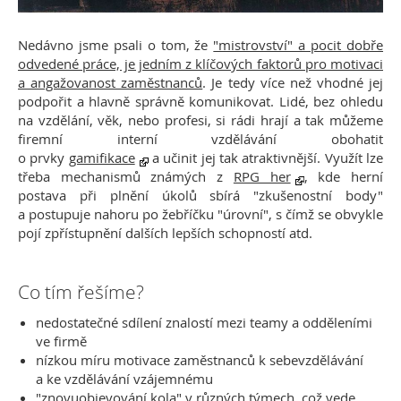
Nedávno jsme psali o tom, že
"mistrovství" a pocit dobře
odvedené práce, je jedním z klíčových faktorů pro motivaci
a angažovanost zaměstnanců
. Je tedy více než vhodné jej
podpořit a hlavně správně komunikovat. Lidé, bez ohledu
na vzdělání, věk, nebo profesi, si rádi hrají a tak můžeme
firemní interní vzdělávání obohatit
o prvky
gamifikace
a učinit jej tak atraktivnější. Využít lze
třeba mechanismů známých z
RPG her
, kde herní
postava při plnění úkolů sbírá "zkušenostní body"
a postupuje nahoru po žebříčku "úrovní", s čímž se obvykle
pojí zpřístupnění dalších lepších schopností atd.
Co tím řešíme?
nedostatečné sdílení znalostí mezi teamy a odděleními
ve firmě
nízkou míru motivace zaměstnanců k sebevzdělávání
a ke vzdělávání vzájemnému
"znovuobjevování kola" v různých týmech, což vede