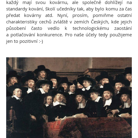
každý mají svou kovárnu, ale společně dohlížejí na
standardy kování, školí učedníky tak, aby bylo komu za čas
předat kovárny atd. Nyní, prosím, pomiňme ostatní
charakteristiky cechů zvláště v zemích Českých, kde jejich
působení často vedlo k technologickému zaostání
a potlačování konkurence. Pro naše účely tedy použijeme
jen to pozitivní :-)