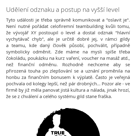
Udělení odznaku a postup na vyšší level
Tyto události je třeba správně komunikovat a "oslavit je".
Není nutné pořádat celofiremní teambuilding kvůli tomu,
že vývojář XY postoupil o level a dostal odznak "hlavní
vychytávač chyb", ale je určitě dobré jej, v rámci gildy
a teamu, kde daný člověk působí, pochválit, případně
symbolicky odměnit. Zde máme na mysli spíše třeba
čokoládu, poukázku na kurz vaření, voucher na masáž atd.,
než finanční odměnu. Rozhodně nechceme aby se
přirozená touha po zlepšování se a uznání proměnila na
honbu za finančním bonusem k výplatě. Často je veřejná
pochvala od kolegy lepší, než pár drobných... Pozor ale - ve
firmě by již měla panovat jistá kultura a nálada, jinak hrozí,
že se z chválení a celého systému gild stane fraška.