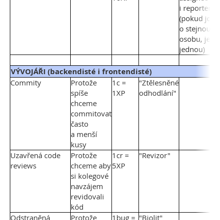
i reporter
(pokud jde
o stejnou
osobu, jen
jednou)
VÝVOJÁŘI (backendisté i frontendisté)
Commity
Protože
1c =
"Ztělesněné
spíše
1XP
odhodlání"
chceme
commitovat
často
a menší
kusy
Uzavřená code
Protože
1cr =
"Revizor"
reviews
chceme aby
5XP
si kolegové
navzájem
revidovali
kód
Odstraněná
Protože
1bug =
"Biolit"