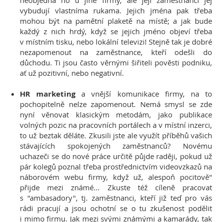
neobjedná ho u jiné firmy, ale její zaměstnanci jej
vybudují vlastníma rukama. Jejich jména pak třeba
mohou být na pamětní plaketě na místě; a jak bude
každý z nich hrdý, když se jejich jméno objeví třeba
v místním tisku, nebo lokální televizi! Stejně tak je dobré
nezapomenout na zaměstnance, kteří odešli do
důchodu. Ti jsou často věrnými šiřiteli pověsti podniku,
ať už pozitivní, nebo negativní.
HR marketing
a vnější komunikace firmy, na to
pochopitelně nelze zapomenout. Nemá smysl se zde
nyní věnovat klasickým metodám, jako publikace
volných pozic na pracovních portálech a v místní inzerci,
to už beztak děláte. Zkusili jste ale využít příběhů vašich
stávajících spokojených zaměstnanců? Novému
uchazeči se do nové práce určitě půjde raději, pokud už
pár kolegů poznal třeba prostřednictvím videovzkazů na
náborovém webu firmy, když už, alespoň pocitově"
přijde mezi známé... Zkuste též cíleně pracovat
s "ambasadory", tj. zaměstnanci, kteří již teď pro vás
rádi pracují a jsou ochotní se o tu zkušenost podělit
i mimo firmu. Jak mezi svými známými a kamarády, tak