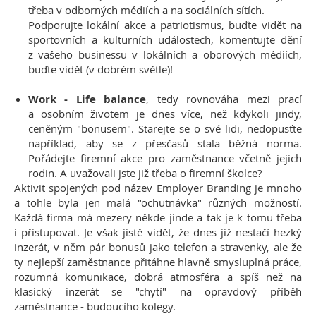
třeba v odborných médiích a na sociálních sítích.
Podporujte lokální akce a patriotismus, buďte vidět na
sportovních a kulturních událostech, komentujte dění
z vašeho businessu v lokálních a oborových médiích,
buďte vidět (v dobrém světle)!
Work - Life balance
, tedy rovnováha mezi prací
a osobním životem je dnes více, než kdykoli jindy,
ceněným "bonusem". Starejte se o své lidi, nedopusťte
například, aby se z přesčasů stala běžná norma.
Pořádejte firemní akce pro zaměstnance včetně jejich
rodin. A uvažovali jste již třeba o firemní školce?
Aktivit spojených pod název Employer Branding je mnoho
a tohle byla jen malá "ochutnávka" různých možností.
Každá firma má mezery někde jinde a tak je k tomu třeba
i přistupovat. Je však jistě vidět, že dnes již nestačí hezký
inzerát, v něm pár bonusů jako telefon a stravenky, ale že
ty nejlepší zaměstnance přitáhne hlavně smysluplná práce,
rozumná komunikace, dobrá atmosféra a spíš než na
klasický inzerát se "chytí" na opravdový příběh
zaměstnance - budoucího kolegy.