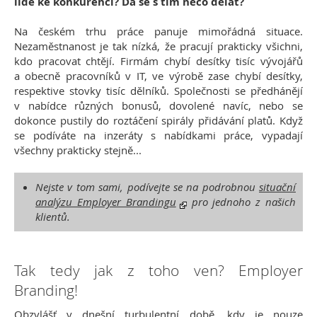
lidé ke konkurenci? Dá se s tím něco dělat?
Na českém trhu práce panuje mimořádná situace.
Nezaměstnanost je tak nízká, že pracují prakticky všichni,
kdo pracovat chtějí. Firmám chybí desítky tisíc vývojářů
a obecně pracovníků v IT, ve výrobě zase chybí desítky,
respektive stovky tisíc dělníků. Společnosti se předhánějí
v nabídce různých bonusů, dovolené navíc, nebo se
dokonce pustily do roztáčení spirály přidávání platů. Když
se podíváte na inzeráty s nabídkami práce, vypadají
všechny prakticky stejně...
Nejste v tom sami, podívejte se na podrobnou
situační
analýzu Employer Brandingu
pro jednoho z našich
klientů.
Tak tedy jak z toho ven? Employer
Branding!
Obzvlášť v dnešní turbulentní době, kdy je nouze