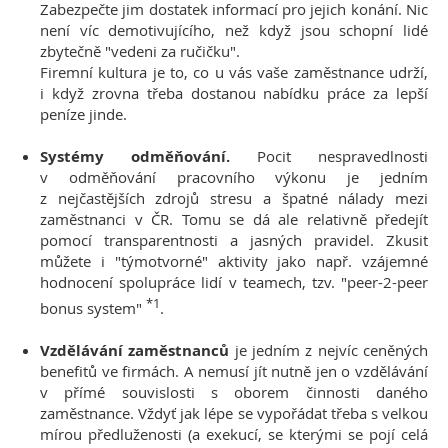
Zabezpečte jim dostatek informací pro jejich konání. Nic
není víc demotivujícího, než když jsou schopní lidé
zbytečně "vedeni za ručičku".
Firemní kultura je to, co u vás vaše zaměstnance udrží,
i když zrovna třeba dostanou nabídku práce za lepší
peníze jinde.
Systémy odměňování.
Pocit nespravedlnosti
v odměňování pracovního výkonu je jedním
z nejčastějších zdrojů stresu a špatné nálady mezi
zaměstnanci v ČR. Tomu se dá ale relativně předejít
pomocí transparentnosti a jasných pravidel. Zkusit
můžete i "týmotvorné" aktivity jako např. vzájemné
hodnocení spolupráce lidí v teamech, tzv. "peer-2-peer
*1
bonus system"
.
Vzdělávání zaměstnanců
je jedním z nejvíc ceněných
benefitů ve firmách. A nemusí jít nutně jen o vzdělávání
v přímé souvislosti s oborem činnosti daného
zaměstnance. Vždyť jak lépe se vypořádat třeba s velkou
mírou předluženosti (a exekucí, se kterými se pojí celá