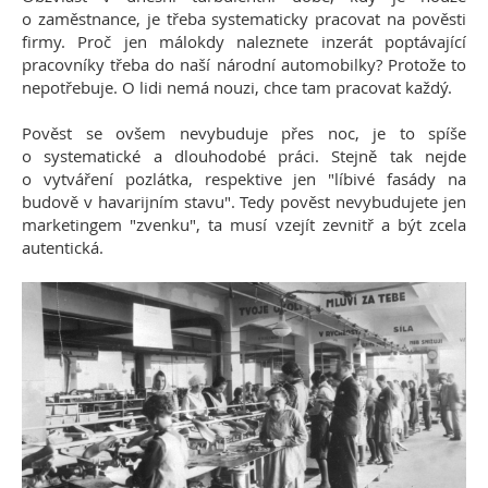
o zaměstnance, je třeba systematicky pracovat na pověsti
firmy. Proč jen málokdy naleznete inzerát poptávající
pracovníky třeba do naší národní automobilky? Protože to
nepotřebuje. O lidi nemá nouzi, chce tam pracovat každý.
Pověst se ovšem nevybuduje přes noc, je to spíše
o systematické a dlouhodobé práci. Stejně tak nejde
o vytváření pozlátka, respektive jen "líbivé fasády na
budově v havarijním stavu". Tedy pověst nevybudujete jen
marketingem "zvenku", ta musí vzejít zevnitř a být zcela
autentická.