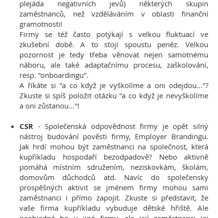
plejáda negativních jevů) některých skupin
zaměstnanců, než vzděláváním v oblasti finanční
gramotnosti!
Firmy se též často potýkají s velkou fluktuací ve
zkušební době. A to stojí spoustu peněz. Velkou
pozornost je tedy třeba věnovat nejen samotnému
náboru, ale také adaptačnímu procesu, zaškolování,
resp. "onboardingu".
A říkáte si "a co když je vyškolíme a oni odejdou..."?
Zkuste si spíš položit otázku "a co když je nevyškolíme
a oni zůstanou..."!
CSR
- Společenská odpovědnost firmy je opět silný
nástroj budování pověsti firmy, Employer Brandingu.
Jak hrdí mohou být zaměstnanci na společnost, která
kupříkladu hospodaří bezodpadově? Nebo aktivně
pomáhá místním sdružením, neziskovkám, školám,
domovům důchodců atd. Navíc do společensky
prospěšných aktivit se jménem firmy mohou sami
zaměstnanci i přímo zapojit. Zkuste si představit, že
vaše firma kupříkladu vybuduje dětské hřiště. Ale