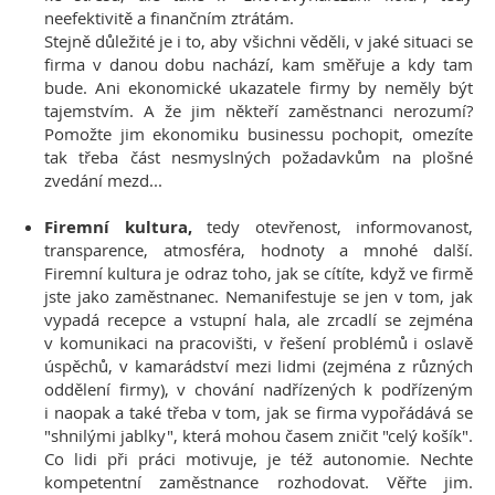
neefektivitě a finančním ztrátám.
Stejně důležité je i to, aby všichni věděli, v jaké situaci se
firma v danou dobu nachází, kam směřuje a kdy tam
bude. Ani ekonomické ukazatele firmy by neměly být
tajemstvím. A že jim někteří zaměstnanci nerozumí?
Pomožte jim ekonomiku businessu pochopit, omezíte
tak třeba část nesmyslných požadavkům na plošné
zvedání mezd...
Firemní kultura,
tedy otevřenost, informovanost,
transparence, atmosféra, hodnoty a mnohé další.
Firemní kultura je odraz toho, jak se cítíte, když ve firmě
jste jako zaměstnanec. Nemanifestuje se jen v tom, jak
vypadá recepce a vstupní hala, ale zrcadlí se zejména
v komunikaci na pracovišti, v řešení problémů i oslavě
úspěchů, v kamarádství mezi lidmi (zejména z různých
oddělení firmy), v chování nadřízených k podřízeným
i naopak a také třeba v tom, jak se firma vypořádává se
"shnilými jablky", která mohou časem zničit "celý košík".
Co lidi při práci motivuje, je též autonomie. Nechte
kompetentní zaměstnance rozhodovat. Věřte jim.