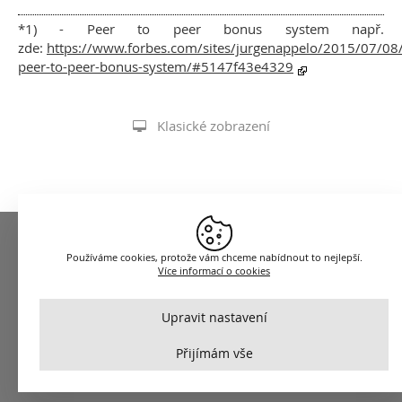
*1) - Peer to peer bonus system např.
zde:
https://www.forbes.com/sites/jurgenappelo/2015/07/08/
peer-to-peer-bonus-system/#5147f43e4329
Klasické zobrazení
Používáme cookies, protože vám chceme nabídnout to nejlepší.
Více informací o cookies
Upravit nastavení
Nezbytné
VŽDY AKTIVNÍ
Přijímám vše
Pro klíčové funkce webových stránek jako je zabezpečení, správa
sítě, přístupnost a základní statistiky o návštěvnících.
Funkční a preferenční