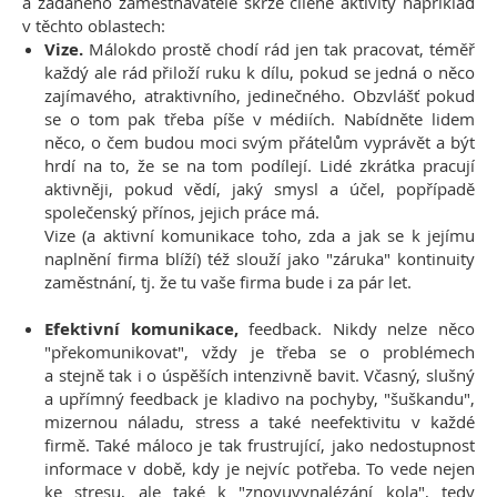
a žádaného zaměstnavatele skrze cílené aktivity například
v těchto oblastech:
Vize.
Málokdo prostě chodí rád jen tak pracovat, téměř
každý ale rád přiloží ruku k dílu, pokud se jedná o něco
zajímavého, atraktivního, jedinečného. Obzvlášť pokud
se o tom pak třeba píše v médiích. Nabídněte lidem
něco, o čem budou moci svým přátelům vyprávět a být
hrdí na to, že se na tom podílejí. Lidé zkrátka pracují
aktivněji, pokud vědí, jaký smysl a účel, popřípadě
společenský přínos, jejich práce má.
Vize (a aktivní komunikace toho, zda a jak se k jejímu
naplnění firma blíží) též slouží jako "záruka" kontinuity
zaměstnání, tj. že tu vaše firma bude i za pár let.
Efektivní komunikace,
feedback. Nikdy nelze něco
"překomunikovat", vždy je třeba se o problémech
a stejně tak i o úspěších intenzivně bavit. Včasný, slušný
a upřímný feedback je kladivo na pochyby, "šuškandu",
mizernou náladu, stress a také neefektivitu v každé
firmě. Také máloco je tak frustrující, jako nedostupnost
informace v době, kdy je nejvíc potřeba. To vede nejen
ke stresu, ale také k "znovuvynalézání kola", tedy