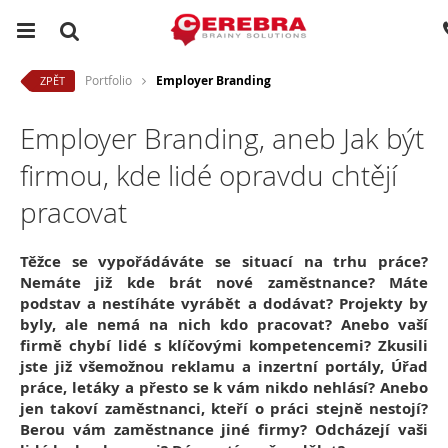
Portfolio
Employer Branding
ZPĚT
Employer Branding, aneb Jak být
firmou, kde lidé opravdu chtějí
pracovat
Těžce se vypořádáváte se situací na trhu práce?
Nemáte již kde brát nové zaměstnance? Máte
podstav a nestíháte vyrábět a dodávat? Projekty by
byly, ale nemá na nich kdo pracovat? Anebo vaší
firmě chybí lidé s klíčovými kompetencemi?
Zkusili
jste již všemožnou reklamu a inzertní portály, Úřad
práce, letáky a přesto se k vám nikdo nehlásí? Anebo
jen takoví zaměstnanci, kteří o práci stejně nestojí?
Berou vám zaměstnance jiné firmy? Odcházejí vaši