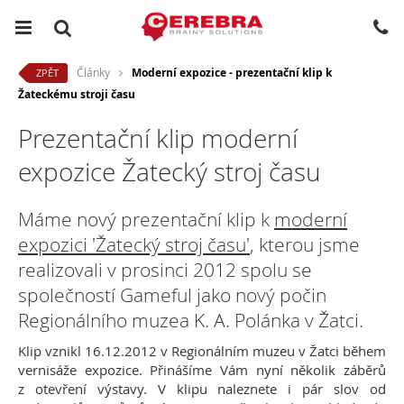
Články
Moderní expozice - prezentační klip k
ZPĚT
Žateckému stroji času
Prezentační klip moderní
expozice Žatecký stroj času
Máme nový prezentační klip k
moderní
expozici 'Žatecký stroj času'
, kterou jsme
realizovali v prosinci 2012 spolu se
společností Gameful jako nový počin
Regionálního muzea K. A. Polánka v Žatci.
Klip vznikl 16.12.2012 v Regionálním muzeu v Žatci během
vernisáže expozice. Přinášíme Vám nyní několik záběrů
z otevření výstavy. V klipu naleznete i pár slov od