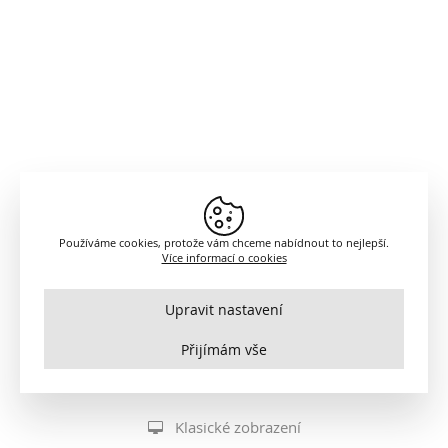
Používáme cookies, protože vám chceme nabídnout to nejlepší.
Více informací o cookies
Upravit nastavení
Nezbytné
VŽDY AKTIVNÍ
Přijímám vše
http://youtu.be/m5ADBx64Apg
Pro klíčové funkce webových stránek jako je zabezpečení,
správa sítě, přístupnost a základní statistiky o návštěvnících.
Funkční a preferenční
Klasické zobrazení
S tímto nastavením je stránka výkonnější a osobnější, protože
nám umožňují ukládat vaše nastavení a preference.